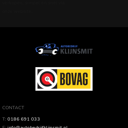
verkopen, simpel en snel via
onze website.
CONTACT
T:
0186 691 033
E:
info@autobedrijfklijnsmit.nl