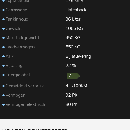
Topsnelheid
175 km/h
Carrosserie
Hatchback
Tankinhoud
36 Liter
Gewicht
1065 KG
Max. trekgewicht
450 KG
Laadvermogen
550 KG
APK
Bij aflevering
Bijtelling
22 %
Energielabel
Gemiddeld verbruik
4 L/100KM
Vermogen
92 PK
Vermogen elektrisch
80 PK