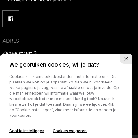
ADRES
Karweistraat 3
3264 XV Nieuw-Beijerland
We gebruiken cookies, wil je dat?
The Netherlands
Cookies zijn kleine tekstbestanden met informatie erin. Die
plaatsen we kort op je apparaat. Zo zien we bijvoorbeeld
welke pagina’s je zag, waar je afhaakte en wat je invulde. Op
Routebeschrijving
die manier hebben wij informatie waar we jouw
websitebezoek beter mee maken. Handig toch? Natuurlijk
kies je zelf of je dat toestaat. Daar zijn we eerlijk over. Klik
op “Cookie instellingen”, vind meer informatie en beheer je
voorkeuren.
Cookie instellingen
Cookies weigeren