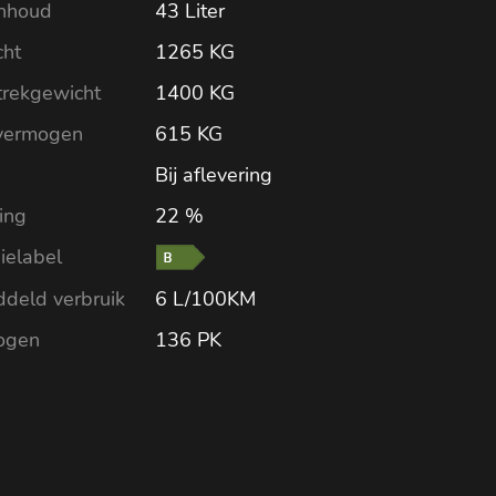
nhoud
43 Liter
ht
1265 KG
trekgewicht
1400 KG
vermogen
615 KG
Bij aflevering
ling
22 %
ielabel
deld verbruik
6 L/100KM
ogen
136 PK