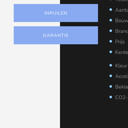
Aanta
INRUILEN
Bouw
Brand
GARANTIE
Prijs
Kent
Kleur
Accel
Bekl
CO2-