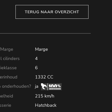
TERUG NAAR OVERZICHT
TERUG NAAR OVERZICHT
Marge
Marge
l cilinders
4
ieklasse
6
derinhoud
1332 CC
 onderhouden?
ja
elheid
215 km/h
sserie
Hatchback