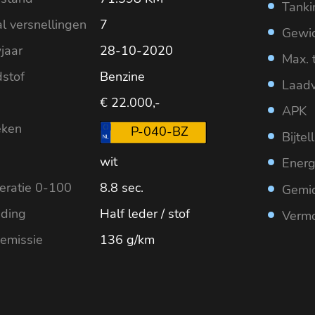
Tanki
l versnellingen
7
Gewic
jaar
28-10-2020
Max. 
stof
Benzine
Laad
€ 22.000,-
APK
eken
P-040-BZ
Bijtel
wit
Energ
eratie 0-100
8.8 sec.
Gemid
eding
Half leder / stof
Verm
emissie
136 g/km