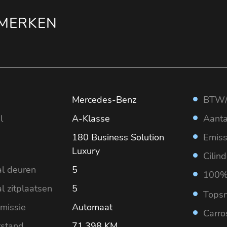
MERKEN
Mercedes-Benz
BTW/
l
A-Klasse
Aanta
180 Business Solution
Emiss
Luxury
Cilin
l deuren
5
100%
l zitplaatsen
5
Topsn
missie
Automaat
Carro
rstand
71.398 KM