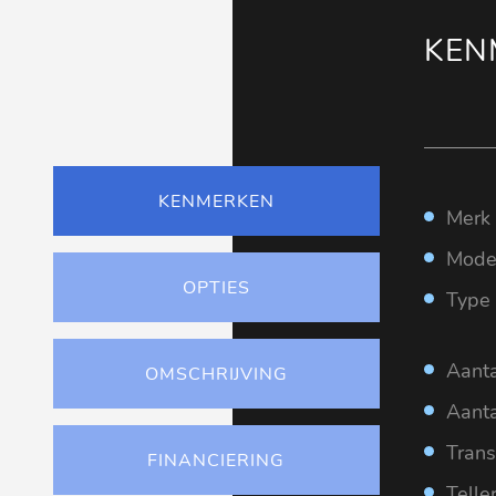
KEN
KENMERKEN
Merk
Mode
OPTIES
Type
Aanta
OMSCHRIJVING
Aanta
Trans
FINANCIERING
Telle